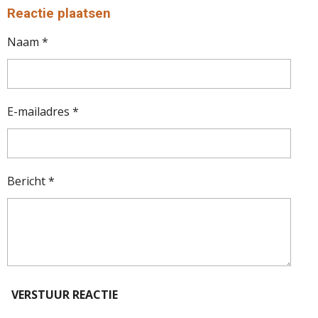
E
L
R
E
Reactie plaatsen
N
E
N
Naam *
E-mailadres *
Bericht *
VERSTUUR REACTIE