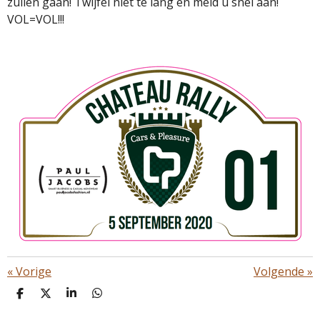
zullen gaan! Twijfel niet te lang en meld u snel aan!
VOL=VOL!!!
«
Vorige
Volgende
»
D
D
S
D
E
E
H
E
L
E
A
L