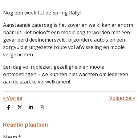
Nog één week tot de Spring Rally!
Aanstaande zaterdag is het zover en we kijken er enorm
naar uit. Het belooft een mooie dag te worden met een
gevarieerd deelnemersveld, bijzondere auto’s en een
zorgvuldig uitgezette route vol afwisseling en mooie
vergezichten.
Een dag vol rijplezier, gezelligheid en mooie
ontmoetingen – we kunnen niet wachten om iedereen
aan de start te verwelkomen!
«
Vorige
Volgende
»
D
D
S
D
E
E
H
E
L
E
A
L
E
L
R
E
Reactie plaatsen
N
E
N
Naam *